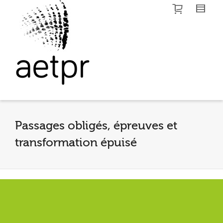
I'm looking for
product
in a size
size
.
Show me the
colour
items.
Super Search
Passages obligés, épreuves et
transformation épuisé